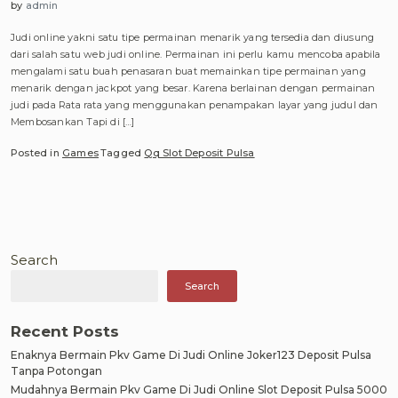
by
admin
Judi online yakni satu tipe permainan menarik yang tersedia dan diusung
dari salah satu web judi online. Permainan ini perlu kamu mencoba apabila
mengalami satu buah penasaran buat memainkan tipe permainan yang
menarik dengan jackpot yang besar. Karena berlainan dengan permainan
judi pada Rata rata yang menggunakan penampakan layar yang judul dan
Membosankan Tapi di […]
Posted in
Games
Tagged
Qq Slot Deposit Pulsa
Search
Search
Recent Posts
Enaknya Bermain Pkv Game Di Judi Online Joker123 Deposit Pulsa
Tanpa Potongan
Mudahnya Bermain Pkv Game Di Judi Online Slot Deposit Pulsa 5000