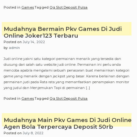
Posted in
Games
Tagged
Qq Slot Deposit Pulsa
Mudahnya Bermain Pkv Games Di Judi
Online Joker123 Terbaru
Posted on
July 14, 2022
by
admin
Judi online yakni satu kategori permainan menarik yang tersedia dan
diusung dari salah satu website judi online. Permainan ini perlu anda
mencoba apabila mengalami sebuah penasaran buat memainkan kategori
game yang menarik dengan jackpot yang besar. Karena berlainan dengan
permainan judi pada Rata rata yang memanfaatkan penampakan monitor
yang judul dan Menjemukan Tapi di permainan […]
Posted in
Games
Tagged
Qq Slot Deposit Pulsa
Mudahnya Main Pkv Games Di Judi Online
Agen Bola Terpercaya Deposit 50rb
Posted on
July 8, 2022