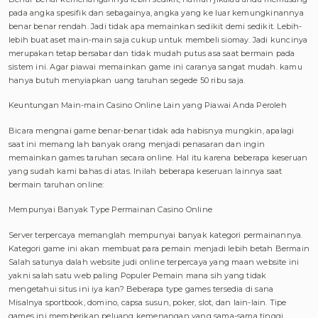
pada angka spesifik dan sebagainya, angka yang ke luar kemungkinannya
benar benar rendah. Jadi tidak apa memainkan sedikit demi sedikit. Lebih-
lebih buat aset main-main saja cukup untuk membeli siomay. Jadi kuncinya
merupakan tetap bersabar dan tidak mudah putus asa saat bermain pada
sistem ini. Agar piawai memainkan game ini caranya sangat mudah. kamu
hanya butuh menyiapkan uang taruhan segede 50 ribu saja.
Keuntungan Main-main Casino Online Lain yang Piawai Anda Peroleh
Bicara mengnai game benar-benar tidak ada habisnya mungkin, apalagi
saat ini memang lah banyak orang menjadi penasaran dan ingin
memainkan games taruhan secara online. Hal itu karena beberapa keseruan
yang sudah kami bahas di atas. Inilah beberapa keseruan lainnya saat
bermain taruhan online:
Mempunyai Banyak Type Permainan Casino Online
Server terpercaya memanglah mempunyai banyak kategori permainannya.
Kategori game ini akan membuat para pemain menjadi lebih betah Bermain
Salah satunya dalah website judi online terpercaya yang maan website ini
yakni salah satu web paling Populer Pemain mana sih yang tidak
mengetahui situs ini iya kan? Beberapa type games tersedia di sana
Misalnya sportbook, domino, capsa susun, poker, slot, dan lain-lain. Tipe
games ini memberikan peluang kemenangan yang sama-sama tinggi.