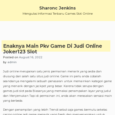
Skip
to
Sharonc Jenkins
content
Mengulas Informasi Terbaru Games Slot Online
Enaknya Main Pkv Game Di Judi Online
Joker123 Slot
Posted on
August 16, 2022
by
admin
Judi online merupakan satu jenis permainan menarik yang sedia dan
diusung dari salah satu situs judi online. Game ini perlu anda cobalah
seandainya mengalami sebuah penasaran untuk memainkan kategori game
yang menarik dengan jackpot yang besar. Karena tidak serupa dengan
games judi slot pada Biasanya yang memakai penampakan layar yang judul
dan Menjemukan Tapi di permainan ini, anda akan merasakan sensasi main
yang berbeda.
Dengan penampilan yang lebih Trendi sebut saja games bermutu sekelas
casino online jadi game menarik yang fresh dan menyenangkan untuk