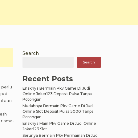
Search
Search
Recent Posts
 perlu
Enaknya Bermain Pkv Game Di Judi
kpot
Online Joker123 Deposit Pulsa Tanpa
Potongan
ul dan
Mudahnya Bermain Pkv Game Di Judi
Online Slot Deposit Pulsa 5000 Tanpa
resh
Potongan
erlama-
Enaknya Main Pkv Game Di Judi Online
Joker123 Slot
Serunya Bermain Pkv Permainan Di Judi