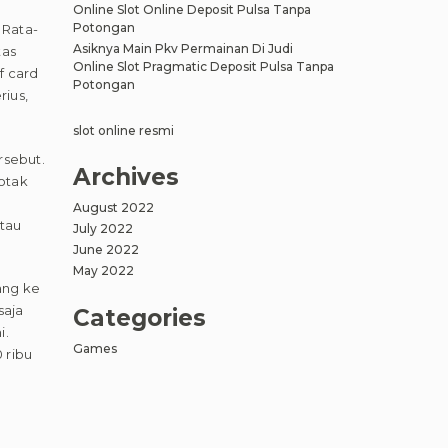
Online Slot Online Deposit Pulsa Tanpa
Potongan
 Rata-
Asiknya Main Pkv Permainan Di Judi
tas
Online Slot Pragmatic Deposit Pulsa Tanpa
f card
Potongan
ius,
slot online resmi
rsebut.
Archives
 otak
August 2022
atau
July 2022
June 2022
May 2022
ang ke
saja
Categories
i.
Games
 ribu