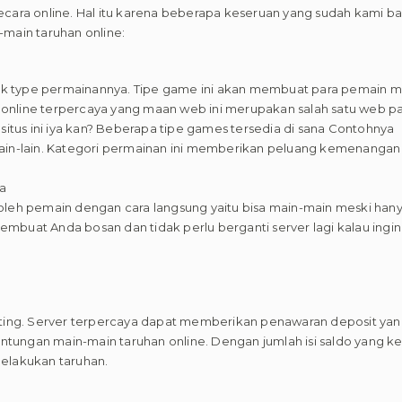
ara online. Hal itu karena beberapa keseruan yang sudah kami ba
-main taruhan online:
 type permainannya. Tipe game ini akan membuat para pemain m
i online terpercaya yang maan web ini merupakan salah satu web pa
itus ini iya kan? Beberapa tipe games tersedia di sana Contohnya
n lain-lain. Kategori permainan ini memberikan peluang kemenangan
a
leh pemain dengan cara langsung yaitu bisa main-main meski han
embuat Anda bosan dan tidak perlu berganti server lagi kalau ingin
ting. Server terpercaya dapat memberikan penawaran deposit ya
keuntungan main-main taruhan online. Dengan jumlah isi saldo yang ke
elakukan taruhan.