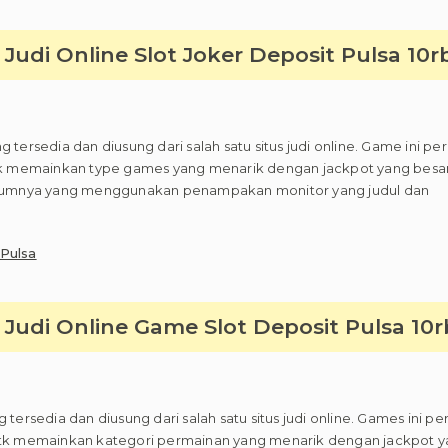
udi Online Slot Joker Deposit Pulsa 10r
 tersedia dan diusung dari salah satu situs judi online. Game ini pe
k memainkan type games yang menarik dengan jackpot yang besar
mumnya yang menggunakan penampakan monitor yang judul dan
 Pulsa
udi Online Game Slot Deposit Pulsa 10r
tersedia dan diusung dari salah satu situs judi online. Games ini per
tk memainkan kategori permainan yang menarik dengan jackpot 