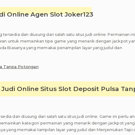
i Online Agen Slot Joker123
tersedia dan diusung dari salah satu situs judi online. Permainan in
ran untuk memainkan tipe game yang menarik dengan jackpot ya
ada Biasanya yang memakai penampilan layar yang judul dan
sa Tanpa Potongan
udi Online Situs Slot Deposit Pulsa Tan
sedia dan diusung dari salah satu situs judi online. Game ini perlu a
emainkan kategori permainan yang menarik dengan jackpot yang 
 yang memakai tampilan layar yang judul dan Menjemukan Tapi 