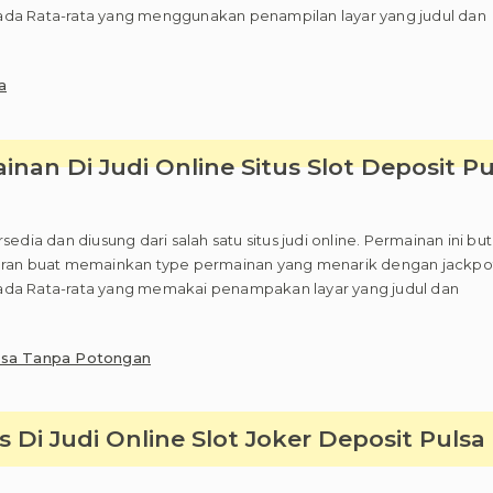
pada Rata-rata yang menggunakan penampilan layar yang judul dan
a
an Di Judi Online Situs Slot Deposit Pu
edia dan diusung dari salah satu situs judi online. Permainan ini bu
ran buat memainkan type permainan yang menarik dengan jackpo
pada Rata-rata yang memakai penampakan layar yang judul dan
lsa Tanpa Potongan
i Judi Online Slot Joker Deposit Pulsa