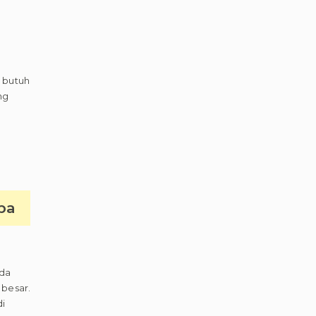
i butuh
ng
pa
nda
besar.
di