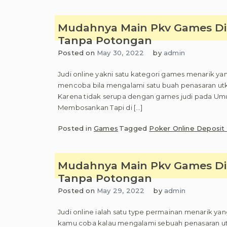
Mudahnya Main Pkv Games Di J
Tanpa Potongan
Posted on
May 30, 2022
by
admin
Judi online yakni satu kategori games menarik yang
mencoba bila mengalami satu buah penasaran ut
Karena tidak serupa dengan games judi pada U
Membosankan Tapi di […]
Posted in
Games
Tagged
Poker Online Deposit
Mudahnya Main Pkv Games Di J
Tanpa Potongan
Posted on
May 29, 2022
by
admin
Judi online ialah satu type permainan menarik yang 
kamu coba kalau mengalami sebuah penasaran u