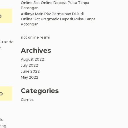
Online Slot Online Deposit Pulsa Tanpa
Potongan
Asiknya Main Pkv Permainan Di Judi
b
Online Slot Pragmatic Deposit Pulsa Tanpa
Potongan
slot online resmi
rlu anda
.
Archives
August 2022
July 2022
June 2022
May 2022
Categories
b
Games
lu
yang