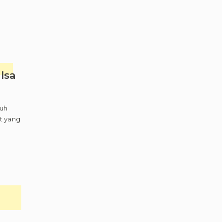
lsa
tuh
t yang