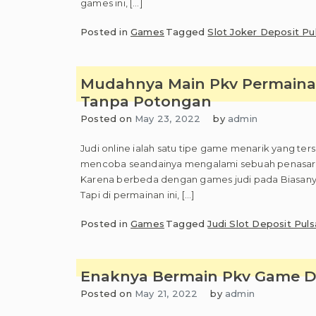
games ini, […]
Posted in
Games
Tagged
Slot Joker Deposit P
Mudahnya Main Pkv Permainan 
Tanpa Potongan
Posted on
May 23, 2022
by
admin
Judi online ialah satu tipe game menarik yang ters
mencoba seandainya mengalami sebuah penasara
Karena berbeda dengan games judi pada Biasan
Tapi di permainan ini, […]
Posted in
Games
Tagged
Judi Slot Deposit Pu
Enaknya Bermain Pkv Game Di 
Posted on
May 21, 2022
by
admin