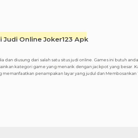
 Judi Online Joker123 Apk
a dan diusung dari salah satu situs judi online. Games ini butuh and
inkan kategori game yang menarik dengan jackpot yang besar. K
g memanfaatkan penampakan layar yang judul dan Membosankan T