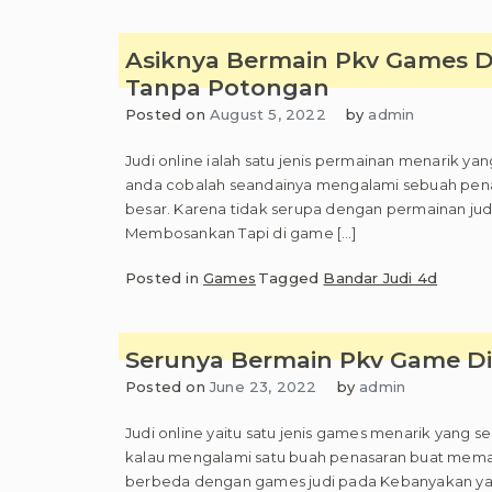
Asiknya Bermain Pkv Games Di 
Tanpa Potongan
Posted on
August 5, 2022
by
admin
Judi online ialah satu jenis permainan menarik yan
anda cobalah seandainya mengalami sebuah pen
besar. Karena tidak serupa dengan permainan ju
Membosankan Tapi di game […]
Posted in
Games
Tagged
Bandar Judi 4d
Serunya Bermain Pkv Game Di 
Posted on
June 23, 2022
by
admin
Judi online yaitu satu jenis games menarik yang se
kalau mengalami satu buah penasaran buat mema
berbeda dengan games judi pada Kebanyakan ya